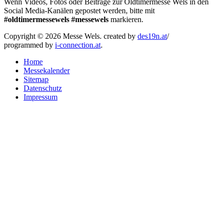
Wenn Videos, Fotos oder Beiträge zur Oldtimermesse Wels in den
Social Media-Kanälen gepostet werden, bitte mit
#oldtimermessewels #messewels
markieren.
Copyright © 2026 Messe Wels.
created by
des19n.at
/
programmed by
i-connection.at
.
Home
Messekalender
Sitemap
Datenschutz
Impressum